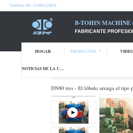
Teléfono:
86--15301523076
B-TOHIN MACHINE (
FABRICANTE PROFESIO
HOGAR
PRODUCTOS
VIDE
NOTICIAS DE LA COMPAÑÍA
Inicio
Productos
Ventilador rotatorio del
DN80 tres - El lóbulo arraiga el tipo