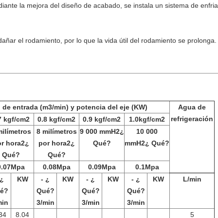
diante la mejora del diseño de acabado, se instala un sistema de enfr
dañar el rodamiento, por lo que la vida útil del rodamiento se prolonga.
de entrada (m3/min) y potencia del eje (KW)
Agua de
refrigeración
7 kgf/cm
2
0.8 kgf/cm
2
0.9 kgf/cm
2
1.0kgf/cm
2
milímetros
8 milímetros
9 000 mmH
2
¿
10 000
r hora
2
¿
por hora
2
¿
Qué?
mmH
2
¿ Qué?
Qué?
Qué?
0.07Mpa
0.08Mpa
0.09Mpa
0.1Mpa
 ¿
KW
- ¿
KW
- ¿
KW
- ¿
KW
L/min
é?
Qué?
Qué?
Qué?
min
3
/min
3
/min
3
/min
34
8.04
5