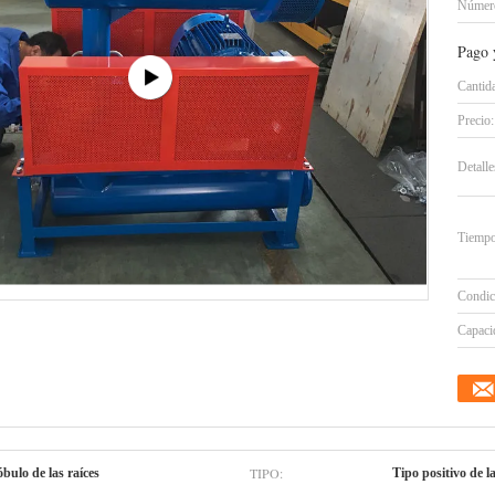
Número
Pago 
Cantid
Precio:
Detall
Tiempo
Condic
Capacid
TIPO:
óbulo de las raíces
Tipo positivo de la