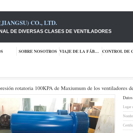
JIANGSU) CO., LTD.
NAL DE DIVERSAS CLASES DE VENTILADORES
OS
SOBRE NOSOTROS
VIAJE DE LA FÁBRICA
 lóbulo de las raíces
DN80 tres - El lóbulo arraiga el tipo presión rotatoria 10
 presión rotatoria 100KPA de Maxiumum de los ventiladores de
Datos
Lugar 
Nombre
Certifi