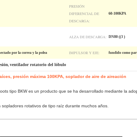
PRESIÓN
DIFERENCIAL DE
60-100KPA
DESCARGA:
ALZA DE DESCARGA:
DN80 ((3 )
IMPULSOR Y EJE:
ctado por la correa y la polea
fundido como parte
esión
ventilador rotatorio del lóbulo
,
aíces, presión máxima 100KPA, soplador de aire de aireación
o Roots tipo BKW es un producto que se ha desarrollado mediante la ad
s sopladores rotativos de tipo raíz durante muchos años.