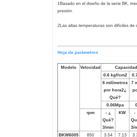
1Basado en el diseño de la serie BK, me
presión.
2Las altas temperaturas son difíciles de 
Hoja de parámetros
Modelo
Velocidad
Capacidad 
0.6 kgf/cm
2
0.
6 milímetros
7 
por hora
2
¿
po
Qué?
0.06Mpa
rpm
- ¿
KW
-
Qué?
Qu
3
/min
3
/
BKW6005
850
3.54
7.13
3.