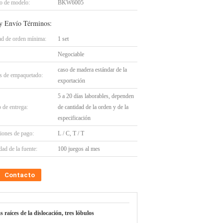
 de modelo:
BKW6005
y Envío Términos:
ad de orden mínima:
1 set
Negociable
caso de madera estándar de la
es de empaquetado:
exportación
5 a 20 días laborables, dependen
 de entrega:
de cantidad de la orden y de la
especificación
iones de pago:
L / C, T / T
ad de la fuente:
100 juegos al mes
Contacto
s raíces de la dislocación, tres lóbulos