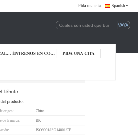
Pida una cita
Spanish
CONTROL DE CALIDAD
ÉNTRENOS EN CONTACTO CON
PIDA UNA CITA
0KPA de Maxiumum de los ventiladores del lóbulo
l lóbulo
 del producto:
de origen:
China
 de la marca:
BK
cación:
ISO9001/ISO14001/CE