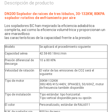
Descripción de producto
DN200 Soplador de raíces de tres lóbulos, 30-132KW, 80KPA
soplador rotativo de enfriamiento por aire
Los sopladores BC han mejorado la eficiencia adiabática
completa, así como la eficiencia volumétrica y proporcionan un
aire maravilloso
las características de la capacidad frente a la presión.
Modelo
Se aplicará el procedimiento siguiente:
Capacidad aérea
42.58-80.18m
/min
3
Presión diferencial de
10 a 80 KPA
descarga
Velocidad de rotación
El valor de las emisiones de CO2 será el
siguiente:
Tipo de motor
30KW-132KW
380/400/415/440V, 3PHASES, 50/60HZ, motor
de frecuencia también disponible
Tipo de instalación
Tipo estándar: tipo horizontal.
Tipo vertical disponible para su opción
El color
Personalizado, estándar de RAL6011
N.W. de soplador sin
800 kg de peso