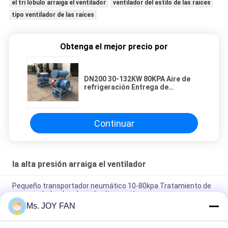
el tri lóbulo arraiga el ventilador
ventilador del estilo de las raíces
tipo ventilador de las raíces
Obtenga el mejor precio por
DN200 30-132KW 80KPA Aire de
refrigeración Entrega de
alimentos especiales Roots estilo
soplador rotativo
Continuar
la alta presión arraiga el ventilador
Pequeño transportador neumático 10-80kpa Tratamiento de
agua soplador de raíces de alta presión
Ms. JOY FAN
DN200 30-132KW 80KPA Aire de refrigeración Entrega de
alimentos especiales Roots estilo soplador rotativo