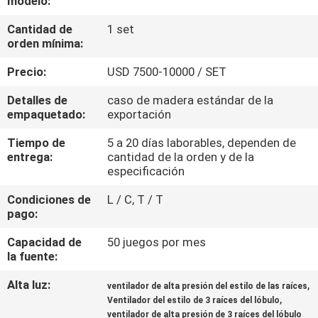
modelo:
LA
Cantidad de
1 set
FÁBRICA
orden mínima:
Precio:
USD 7500-10000 / SET
CONTROL
DE
Detalles de
caso de madera estándar de la
empaquetado:
exportación
CALIDAD
Tiempo de
5 a 20 días laborables, dependen de
entrega:
cantidad de la orden y de la
ÉNTRENOS
especificación
EN
Condiciones de
L / C, T / T
pago:
CONTACTO
CON
Capacidad de
50 juegos por mes
la fuente:
Alta luz:
,
PIDA
ventilador de alta presión del estilo de las raíces
,
Ventilador del estilo de 3 raíces del lóbulo
UNA
ventilador de alta presión de 3 raíces del lóbulo