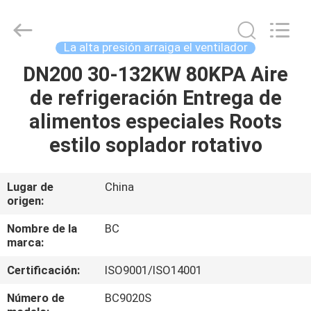
2026
B-
Tohin
Machine
(Jiangsu)
La alta presión arraiga el ventilador
Co.,
Ltd..
All
DN200 30-132KW 80KPA Aire
HOGAR
Rights
Reserved.
de refrigeración Entrega de
PRODUCTOS
alimentos especiales Roots
estilo soplador rotativo
VIDEOS
Lugar de
China
origen:
SOBRE
NOSOTROS
Nombre de la
BC
marca:
VIAJE
Certificación:
ISO9001/ISO14001
DE
Número de
BC9020S