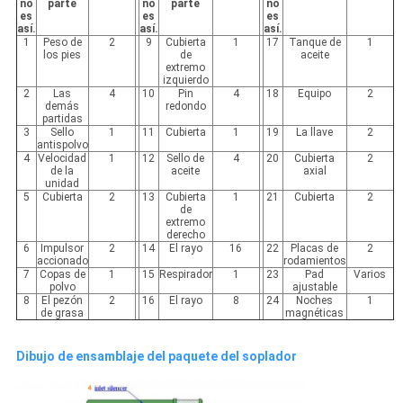
no
parte
no
parte
no
es
es
es
así.
así.
así.
1
Peso de
2
9
Cubierta
1
17
Tanque de
1
los pies
de
aceite
extremo
izquierdo
2
Las
4
10
Pin
4
18
Equipo
2
demás
redondo
partidas
3
Sello
1
11
Cubierta
1
19
La llave
2
antispolvo
4
Velocidad
1
12
Sello de
4
20
Cubierta
2
de la
aceite
axial
unidad
5
Cubierta
2
13
Cubierta
1
21
Cubierta
2
de
extremo
derecho
6
Impulsor
2
14
El rayo
16
22
Placas de
2
accionado
rodamientos
7
Copas de
1
15
Respirador
1
23
Pad
Varios
polvo
ajustable
8
El pezón
2
16
El rayo
8
24
Noches
1
de grasa
magnéticas
Dibujo de ensamblaje del paquete del soplador