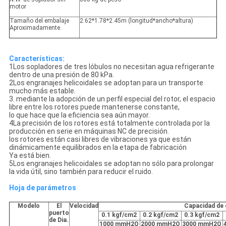
motor
Tamaño del embalaje
2.62*1.78*2.45m (longitud*ancho*altura)
Aproximadamente.
Características:
1Los sopladores de tres lóbulos no necesitan agua refrigerante
dentro de una presión de 80 kPa.
2Los engranajes helicoidales se adoptan para un transporte
mucho más estable.
3. mediante la adopción de un perfil especial del rotor, el espacio
libre entre los rotores puede mantenerse constante,
lo que hace que la eficiencia sea aún mayor.
4La precisión de los rotores está totalmente controlada por la
producción en serie en máquinas NC de precisión.
los rotores están casi libres de vibraciones ya que están
dinámicamente equilibrados en la etapa de fabricación
Ya está bien.
5Los engranajes helicoidales se adoptan no sólo para prolongar
la vida útil, sino también para reducir el ruido.
Hoja de parámetros
Modelo
El
Velocidad
Capacidad de 
puerto
0.1 kgf/cm2
0.2 kgf/cm2
0.3 kgf/cm2
de Dia.
1000 mmH2O
2000 mmH2O
3000 mmH2O