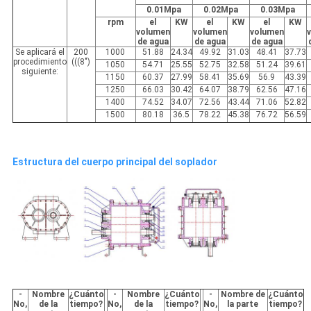
0.01Mpa
0.02Mpa
0.03Mpa
rpm
el
KW
el
KW
el
KW
volumen
volumen
volumen
de agua
de agua
de agua
Se aplicará el
200
1000
51.88
24.34
49.92
31.03
48.41
37.73
procedimiento
(((8")
1050
54.71
25.55
52.75
32.58
51.24
39.61
siguiente:
1150
60.37
27.99
58.41
35.69
56.9
43.39
1250
66.03
30.42
64.07
38.79
62.56
47.16
1400
74.52
34.07
72.56
43.44
71.06
52.82
1500
80.18
36.5
78.22
45.38
76.72
56.59
Estructura del cuerpo principal del soplador
-
Nombre
¿Cuánto
-
Nombre
¿Cuánto
-
Nombre de
¿Cuánto
No,
de la
tiempo?
No,
de la
tiempo?
No,
la parte
tiempo?