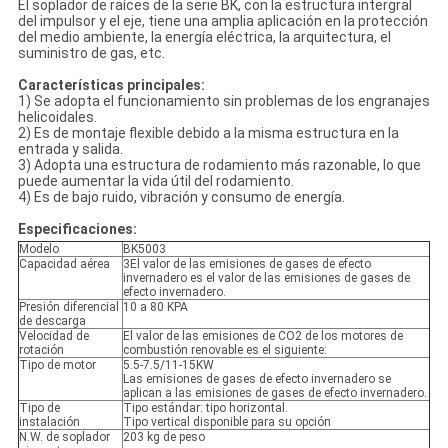
El soplador de raíces de la serie BK, con la estructura intergral
del impulsor y el eje, tiene una amplia aplicación en la protección
del medio ambiente, la energía eléctrica, la arquitectura, el
suministro de gas, etc.
Características principales:
1) Se adopta el funcionamiento sin problemas de los engranajes
helicoidales.
2) Es de montaje flexible debido a la misma estructura en la
entrada y salida.
3) Adopta una estructura de rodamiento más razonable, lo que
puede aumentar la vida útil del rodamiento.
4) Es de bajo ruido, vibración y consumo de energía.
Especificaciones:
Modelo
BK5003
Capacidad aérea
3El valor de las emisiones de gases de efecto
invernadero es el valor de las emisiones de gases de
efecto invernadero.
Presión diferencial
10 a 80 KPA
de descarga
Velocidad de
El valor de las emisiones de CO2 de los motores de
rotación
combustión renovable es el siguiente:
Tipo de motor
5.5-7.5/11-15KW
Las emisiones de gases de efecto invernadero se
aplican a las emisiones de gases de efecto invernadero.
Tipo de
Tipo estándar: tipo horizontal.
instalación
Tipo vertical disponible para su opción
N.W. de soplador
203 kg de peso