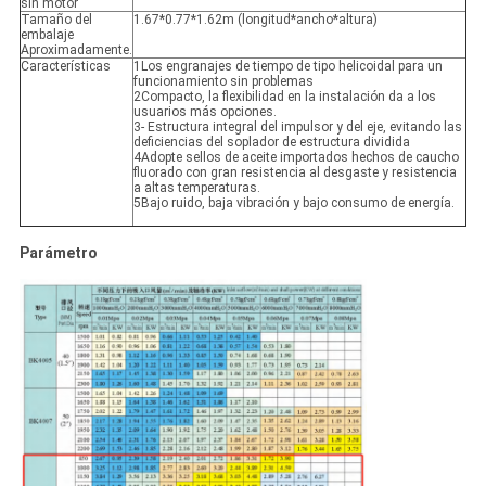
sin motor
Tamaño del
1.67*0.77*1.62m (longitud*ancho*altura)
embalaje
Aproximadamente.
Características
1Los engranajes de tiempo de tipo helicoidal para un
funcionamiento sin problemas
2Compacto, la flexibilidad en la instalación da a los
usuarios más opciones.
3- Estructura integral del impulsor y del eje, evitando las
deficiencias del soplador de estructura dividida
4Adopte sellos de aceite importados hechos de caucho
fluorado con gran resistencia al desgaste y resistencia
a altas temperaturas.
5Bajo ruido, baja vibración y bajo consumo de energía.
Parámetro