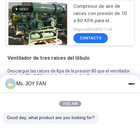
Compresor de aire de
raíces con presión de 10
a 80 KPA para el
tratamiento de aguas
Negociable MOQ:1 set
residuales
CONTACTO
Ventilador de tres raíces del lóbulo
Descargue las raíces de Kpa de la presión 80 que el ventilador
el lóbulo 40m3/Min rotatorio del arrabio 3
Ms. JOY FAN
10" 80kpa 71.52m3/Min 132kw de hierro fundido tres lóbulos
de raíces soplador
3:01 AM
Presión máxima 100KPA del ventilador refrigerado por agua de
tres raíces del lóbulo DN200
Good day, what product are you looking for?
Categorías Populares
Todos