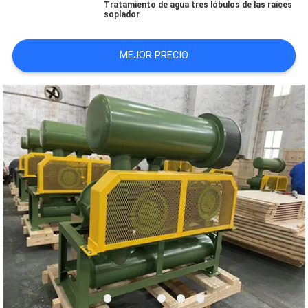
Tratamiento de agua tres lóbulos de las raíces
soplador
CITA
MEJOR PRECIO
COMPANY
NEWS
MAPA
DEL
SITIO
PRIVACY
POLICY