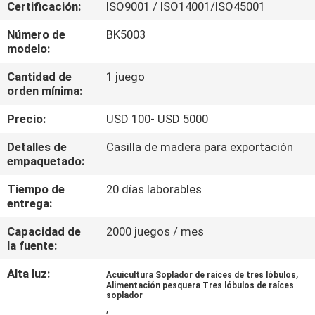
LA
Certificación:
ISO9001 / ISO14001/ISO45001
FÁBRICA
Número de
BK5003
modelo:
CONTROL
Cantidad de
1 juego
orden mínima:
DE
Precio:
USD 100- USD 5000
CALIDAD
Detalles de
Casilla de madera para exportación
empaquetado:
ÉNTRENOS
Tiempo de
20 días laborables
EN
entrega:
CONTACTO
Capacidad de
2000 juegos / mes
CON
la fuente:
Alta luz:
,
Acuicultura Soplador de raíces de tres lóbulos
PIDA
Alimentación pesquera Tres lóbulos de raíces
soplador
,
UNA