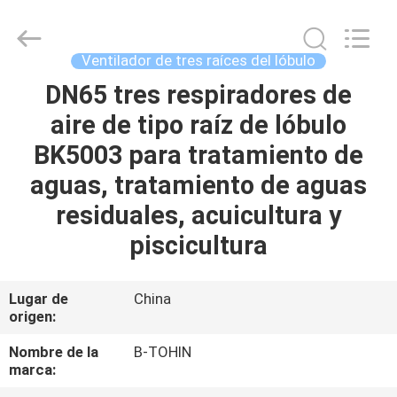
2026
B-
Tohin
Machine
(Jiangsu)
Ventilador de tres raíces del lóbulo
Co.,
Ltd..
All
DN65 tres respiradores de
HOGAR
Rights
Reserved.
aire de tipo raíz de lóbulo
PRODUCTOS
BK5003 para tratamiento de
aguas, tratamiento de aguas
VIDEOS
residuales, acuicultura y
piscicultura
SOBRE
NOSOTROS
Lugar de
China
origen:
VIAJE
Nombre de la
B-TOHIN
marca:
DE