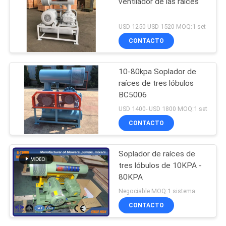
ventilador de las raíces
USD 1250-USD 1520 MOQ:1 set
CONTACTO
10-80kpa Soplador de
raíces de tres lóbulos
BC5006
USD 1400- USD 1800 MOQ:1 set
CONTACTO
Soplador de raíces de
tres lóbulos de 10KPA -
80KPA
Negociable MOQ:1 sistema
CONTACTO