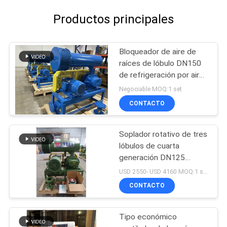
Productos principales
Bloqueador de aire de
raíces de lóbulo DN150
de refrigeración por aire,
soplador de raíces de
Negociable MOQ:1 set
tipo vertical
CONTACTO
Soplador rotativo de tres
lóbulos de cuarta
generación DN125
BK6008
USD 2550- USD 4160 MOQ:1 sistema
CONTACTO
Tipo económico